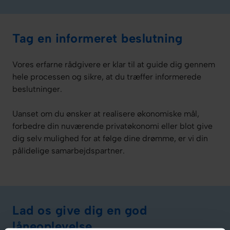
Tag en informeret beslutning
Vores erfarne rådgivere er klar til at guide dig gennem
hele processen og sikre, at du træffer informerede
beslutninger.
Uanset om du ønsker at realisere økonomiske mål,
forbedre din nuværende privatøkonomi eller blot give
dig selv mulighed for at følge dine drømme, er vi din
pålidelige samarbejdspartner.
Lad os give dig en god
låneoplevelse