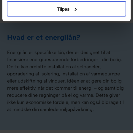
kan det kan bringe til din bolig?
Tilpas
Hvad er et energilån?
Energilån er specifikke lån, der er designet til at
finansiere energibesparende forbedringer i din bolig.
Dette kan omfatte installation af solpaneler,
opgradering af isolering, installation af varmepumpe
eller udskiftning af vinduer. Idéen er at gøre din bolig
mere effektiv, når det kommer til energi – og samtidig
reducere dine regninger på el og varme. Dette giver
ikke kun økonomiske fordele, men kan også bidrage til
at mindske din samlede miljøpåvirkning.