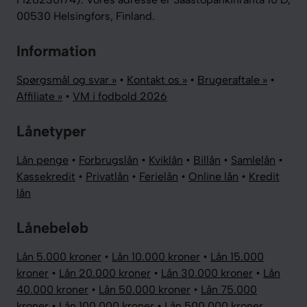
00530 Helsingfors, Finland.
Information
Spørgsmål og svar »
•
Kontakt os »
•
Brugeraftale »
•
Affiliate »
•
VM i fodbold 2026
Lånetyper
Lån penge
•
Forbrugslån
•
Kviklån
•
Billån
•
Samlelån
•
Kassekredit
•
Privatlån
•
Ferielån
•
Online lån
•
Kredit
lån
Lånebeløb
Lån 5.000 kroner
•
Lån 10.000 kroner
•
Lån 15.000
kroner
•
Lån 20.000 kroner
•
Lån 30.000 kroner
•
Lån
40.000 kroner
•
Lån 50.000 kroner
•
Lån 75.000
kroner
•
Lån 100.000 kroner
•
Lån 500.000 kroner