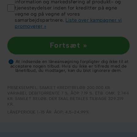
information og markedsføring af produkt- og
tjenesteydelser inden for kreditter på egne
vegne og på vegne af vores
samarbejdspartnere.
Liste over kampagner vi
promoverer »
Fortsæt »
At indsende en låneansøgning forpligter dig ikke til at
i
acceptere nogen tilbud. Hvis du ikke er tilfreds med de
lånetilbud, du modtager, kan du blot ignorere dem.
PRISEKSEMPEL: SAMLET KREDITBELØB 200.000 KR.
VARIABEL DEBITORRENTE 7 %. ÅOP 7.19 %. ETB. OMK. 2.744
KR. SAMLET BELØB, DER SKAL BETALES TILBAGE 329.219
KR.
LÅNEPERIODE 1-15 ÅR. ÅOP: 4,5-24,99%