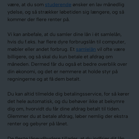
være, at du som
studerende
ønsker en lav månedlig
ydelse, og så strækker løbetiden sig længere, og så
kommer der flere renter på.
Vi kan anbefale, at du samler dine lån i ét samlelån,
hvis du f.eks. har flere dyre forbrugslån til computer,
møbler eller andet forbrug. Et
samlelån
vil ofte være
billigere, og så skal du kun betale et afdrag om
måneden. Dermed får du også et bedre overblik over
din økonomi, og det er nemmere at holde styr på
regningerne og at få dem betalt.
Du kan altid tilmelde dig betalingsservice, for så kører
det hele automatisk, og du behøver ikke at bekymre
dig om, hvorvidt du får dine afdrag betalt til tiden.
Glemmer du at betale afdrag, løber nemlig der ekstra
renter og gebyrer på lånet.
De fleste låneudbydere tillader, at du indfrier dit lån