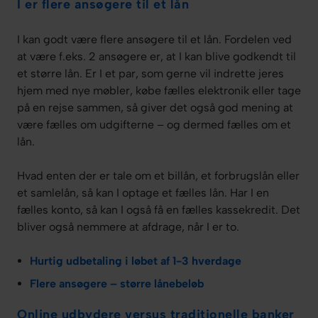
I er flere ansøgere til et lån
I kan godt være flere ansøgere til et lån. Fordelen ved
at være f.eks. 2 ansøgere er, at I kan blive godkendt til
et større lån. Er I et par, som gerne vil indrette jeres
hjem med nye møbler, købe fælles elektronik eller tage
på en rejse sammen, så giver det også god mening at
være fælles om udgifterne – og dermed fælles om et
lån.
Hvad enten der er tale om et billån, et forbrugslån eller
et samlelån, så kan I optage et fælles lån. Har I en
fælles konto, så kan I også få en fælles kassekredit. Det
bliver også nemmere at afdrage, når I er to.
Hurtig udbetaling i løbet af 1-3 hverdage
Flere ansøgere – større lånebeløb
Online udbydere versus traditionelle banker