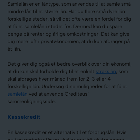
Samlelån er en låntype, som anvendes til at samle små
mindre lån til ét større lån. Har du flere små dyre lån
forskellige steder, så vil det ofte være en fordel for dig
at få et samlelån i stedet for. Dermed kan du spare
penge på renter og årlige omkostninger. Det kan give
dig mere luft i privatøkonomien, at du kun afdrager på
ét lån.
Det giver dig også et bedre overblik over din økonomi,
at du kun skal forholde dig til et enkelt
strakslån
, som
skal afdrages hver måned frem for 2, 3 eller 4
forskellige lån. Undersøg dine muligheder for at få et
samlelån
ved at anvende Crediteus’
sammenligningsside.
Kassekredit
En kassekredit er et alternativ til et forbrugslån. Hvis
du i en periode står og skal bruge lidt ekstra penge