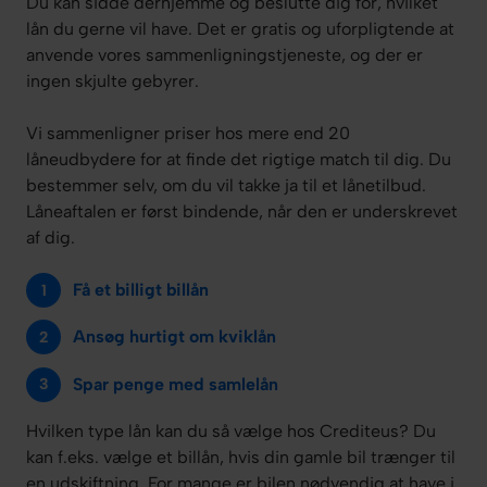
Du kan sidde derhjemme og beslutte dig for, hvilket
lån du gerne vil have. Det er gratis og uforpligtende at
anvende vores sammenligningstjeneste, og der er
ingen skjulte gebyrer.
Vi sammenligner priser hos mere end 20
låneudbydere for at finde det rigtige match til dig. Du
bestemmer selv, om du vil takke ja til et lånetilbud.
Låneaftalen er først bindende, når den er underskrevet
af dig.
Få et billigt billån
Ansøg hurtigt om kviklån
Spar penge med samlelån
Hvilken type lån kan du så vælge hos Crediteus? Du
kan f.eks. vælge et billån, hvis din gamle bil trænger til
en udskiftning. For mange er bilen nødvendig at have i