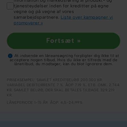
information og markedsføring af produkt- og
tjenesteydelser inden for kreditter på egne
vegne og på vegne af vores
samarbejdspartnere.
Liste over kampagner vi
promoverer »
Fortsæt »
At indsende en låneansøgning forpligter dig ikke til at
i
acceptere nogen tilbud. Hvis du ikke er tilfreds med de
lånetilbud, du modtager, kan du blot ignorere dem.
PRISEKSEMPEL: SAMLET KREDITBELØB 200.000 KR.
VARIABEL DEBITORRENTE 7 %. ÅOP 7.19 %. ETB. OMK. 2.744
KR. SAMLET BELØB, DER SKAL BETALES TILBAGE 329.219
KR.
LÅNEPERIODE 1-15 ÅR. ÅOP: 4,5-24,99%