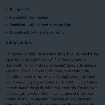
Billigt billån
Favorabelt forbrugslån
Samlelån – slip af med dyre
små lån
Kassekredit – til ekstra forbrug
Billigt billån
Er det nødvendigt at udskifte din gamle bil, og står du
og mangler penge til en ny? Eller har du fundet
drømmebilen, som du bare må eje? Så kan du ansøge
om et billån online hos Crediteus, som sender dig
lånetilbud fra en bred vifte af låneudbydere. Dermed
kan du nemt og bekvemt få tilbudt det billigste billån,
som du kan takke ja til, når det passer dig. Du behøver
ikke selv at forholde dig til hele junglen af billån, som
findes online. Du kan nemt ansøge online allerede i
dag og spare både tid og penge på dit næste billån.