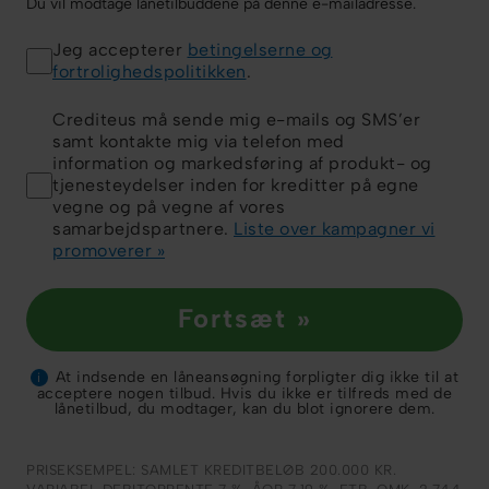
Du vil modtage lånetilbuddene på denne e-mailadresse.
Jeg accepterer
betingelserne og
fortrolighedspolitikken
.
Crediteus må sende mig e-mails og SMS’er
samt kontakte mig via telefon med
information og markedsføring af produkt- og
tjenesteydelser inden for kreditter på egne
vegne og på vegne af vores
samarbejdspartnere.
Liste over kampagner vi
promoverer »
Fortsæt »
At indsende en låneansøgning forpligter dig ikke til at
i
acceptere nogen tilbud. Hvis du ikke er tilfreds med de
lånetilbud, du modtager, kan du blot ignorere dem.
PRISEKSEMPEL: SAMLET KREDITBELØB 200.000 KR.