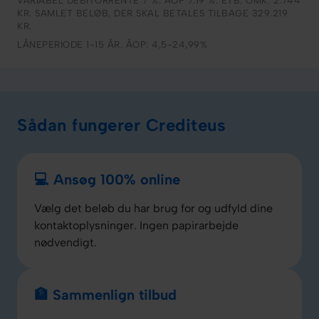
VARIABEL DEBITORRENTE 7 %. ÅOP 7.19 %. ETB. OMK. 2.744
KR. SAMLET BELØB, DER SKAL BETALES TILBAGE 329.219
KR.
LÅNEPERIODE 1-15 ÅR. ÅOP: 4,5-24,99%
Sådan fungerer Crediteus
💻 Ansøg 100% online
Vælg det beløb du har brug for og udfyld dine
kontaktoplysninger. Ingen papirarbejde
nødvendigt.
🏦 Sammenlign tilbud