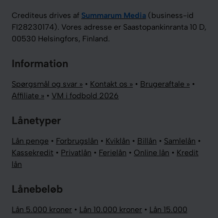
Crediteus drives af
Summarum Media
(business-id
FI28230174). Vores adresse er Saastopankinranta 10 D,
00530 Helsingfors, Finland.
Information
Spørgsmål og svar »
•
Kontakt os »
•
Brugeraftale »
•
Affiliate »
•
VM i fodbold 2026
Lånetyper
Lån penge
•
Forbrugslån
•
Kviklån
•
Billån
•
Samlelån
•
Kassekredit
•
Privatlån
•
Ferielån
•
Online lån
•
Kredit
lån
Lånebeløb
Lån 5.000 kroner
•
Lån 10.000 kroner
•
Lån 15.000