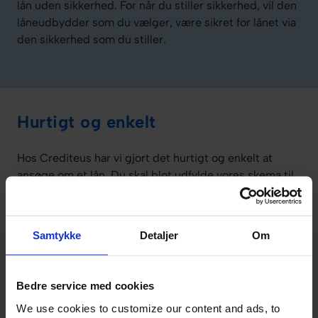
lån uden sikkerhed. For når du stiller sikkerhed, vil den
låneudbydder som du vælger, være sikret for lånet via
den sikkerhed som du stiller.
Hurtigt og enkelt
Hos Crediteus har vi gjort det hurtigt og enkelt at
ansøge om et lån. Du skal blot udfylde vores skema til
ansøgning. Så sørger vi for, at du får de bedste tilbud
fra over 20 banker og låneinstitutter. Herefter kan du i
ro og mag vælge det tilbud, der bedst passer til dine
Samtykke
Detaljer
Om
behov. Vi har gjort det nemt og overskueligt for dig.
Du får en komplet oversigt over, hvad det vil koste at
låne pengene. Du får oplyst både renter, gebyrer og
Bedre service med cookies
ÅOP
.
We use cookies to customize our content and ads, to