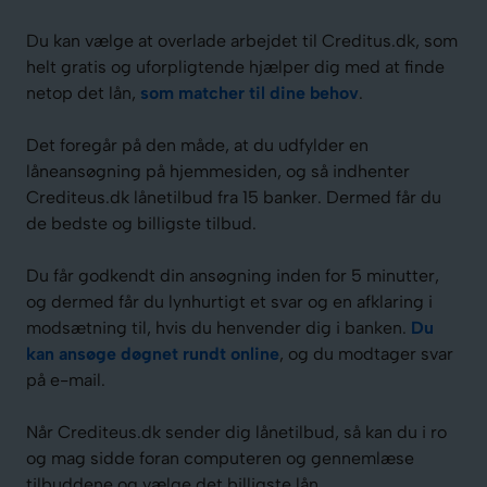
Du kan vælge at overlade arbejdet til Creditus.dk, som
helt gratis og uforpligtende hjælper dig med at finde
netop det lån,
som matcher til dine behov
.
Det foregår på den måde, at du udfylder en
låneansøgning på hjemmesiden, og så indhenter
Crediteus.dk lånetilbud fra 15 banker. Dermed får du
de bedste og billigste tilbud.
Du får godkendt din ansøgning inden for 5 minutter,
og dermed får du lynhurtigt et svar og en afklaring i
modsætning til, hvis du henvender dig i banken.
Du
kan ansøge døgnet rundt online
, og du modtager svar
på e-mail.
Når Crediteus.dk sender dig lånetilbud, så kan du i ro
og mag sidde foran computeren og gennemlæse
tilbuddene og vælge det billigste lån.