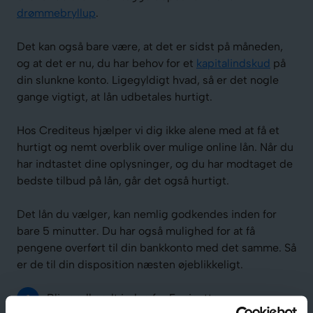
drømmebryllup
.
Det kan også bare være, at det er sidst på måneden,
og at det er nu, du har behov for et
kapitalindskud
på
din slunkne konto. Ligegyldigt hvad, så er det nogle
gange vigtigt, at lån udbetales hurtigt.
Hos Crediteus hjælper vi dig ikke alene med at få et
hurtigt og nemt overblik over mulige online lån. Når du
har indtastet dine oplysninger, og du har modtaget de
bedste tilbud på lån, går det også hurtigt.
Det lån du vælger, kan nemlig godkendes inden for
bare 5 minutter. Du har også mulighed for at få
pengene overført til din bankkonto med det samme. Så
er de til din disposition næsten øjeblikkeligt.
Bliv godkendt inden for 5 minutter