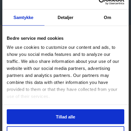
Pengene udbetales med det samme
Samtykke
Detaljer
Om
Hæv pengene på din konto samme
Bedre service med cookies
dag
We use cookies to customize our content and ads, to
show you social media features and to analyze our
traffic. We also share information about your use of our
Når låneaftalen er underskrevet, får du overført
website with our social media partners, advertising
pengene og kan hæve dem på din konto samme dag.
partners and analytics partners. Our partners may
Du har sparet tid ved ikke selv at skulle researche
combine this data with other information you have
online, og du har fået det billigste tilbud med den
provided to them or that they have collected from your
billigste rente, de laveste omkostninger og ingen
use of their services.
skjulte gebyrer.
Du kan afdrage over en periode på kortere eller
Tillad alle
længere tid, alt efter hvad der passer til dit budget. Du
kan bruge pengene som du vil. Crediteus.dk hjælper