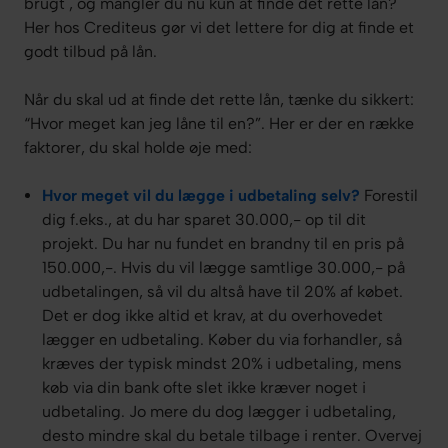
brugt , og mangler du nu kun at finde det rette lån?
Her hos Crediteus gør vi det lettere for dig at finde et
godt tilbud på lån.
Når du skal ud at finde det rette lån, tænke du sikkert:
“Hvor meget kan jeg låne til en?”. Her er der en række
faktorer, du skal holde øje med:
Hvor meget vil du lægge i udbetaling selv?
Forestil
dig f.eks., at du har sparet 30.000,- op til dit
projekt. Du har nu fundet en brandny til en pris på
150.000,-. Hvis du vil lægge samtlige 30.000,- på
udbetalingen, så vil du altså have til 20% af købet.
Det er dog ikke altid et krav, at du overhovedet
lægger en udbetaling. Køber du via forhandler, så
kræves der typisk mindst 20% i udbetaling, mens
køb via din bank ofte slet ikke kræver noget i
udbetaling. Jo mere du dog lægger i udbetaling,
desto mindre skal du betale tilbage i renter. Overvej