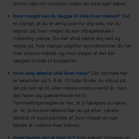
derfor nøje din situation, inden du foretager købet.
Hvor meget kan du lægge til side hver måned?
Det
er vigtigt, at du er ærlig over for dig selv, når du
regner på, hvor meget du kan tilbagebetale i
månedlig ydelse. Du bør altså sætte dig ned og
regne på, hvor mange udgifter og indkomster du har
hver eneste måned, og hvor meget af det kan
lægges til side til budgettet.
Hvor lang løbetid skal lånet have?
Det normale her
er løbetider på 3-8 år. Til tider finder du tilbud på
lån på helt op til, eller måske endda over10 år, men
det hører sig sjældenhederne til.
Tommelfingerreglen er her, at jo længere du kører
pr. år, jo kortere løbetid bør du gå efter. Lånets
løbetid vil også påvirkes af, hvor meget du kan
betale af i ydelse hver måned.
Hvad koster det at låne til ?
Som nævnt tidligere, er