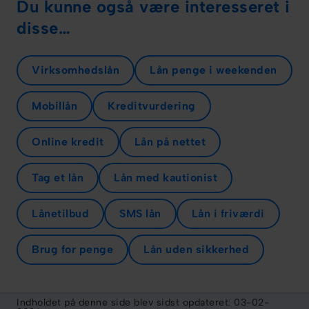
Du kunne også være interesseret i
disse…
Virksomhedslån
Lån penge i weekenden
Mobillån
Kreditvurdering
Online kredit
Lån på nettet
Tag et lån
Lån med kautionist
Lånetilbud
SMS lån
Lån i friværdi
Brug for penge
Lån uden sikkerhed
Indholdet på denne side blev sidst opdateret:
03-02-