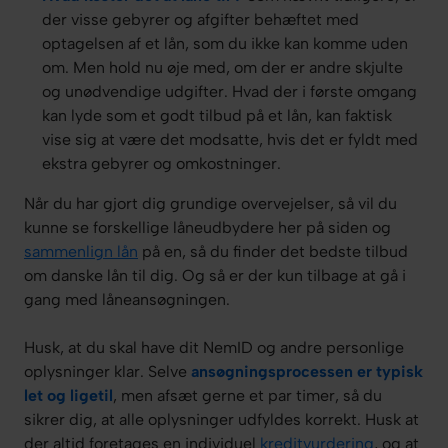
der visse gebyrer og afgifter behæftet med
optagelsen af et lån, som du ikke kan komme uden
om. Men hold nu øje med, om der er andre skjulte
og unødvendige udgifter. Hvad der i første omgang
kan lyde som et godt tilbud på et lån, kan faktisk
vise sig at være det modsatte, hvis det er fyldt med
ekstra gebyrer og omkostninger.
Når du har gjort dig grundige overvejelser, så vil du
kunne se forskellige låneudbydere her på siden og
sammenlign lån
på en, så du finder det bedste tilbud
om danske lån til dig. Og så er der kun tilbage at gå i
gang med låneansøgningen.
Husk, at du skal have dit NemID og andre personlige
oplysninger klar. Selve
ansøgningsprocessen er typisk
let og ligetil
, men afsæt gerne et par timer, så du
sikrer dig, at alle oplysninger udfyldes korrekt. Husk at
der altid foretages en individuel
kreditvurdering
, og at