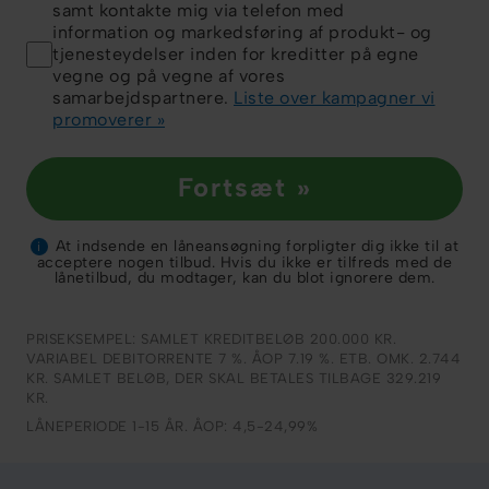
samt kontakte mig via telefon med
information og markedsføring af produkt- og
tjenesteydelser inden for kreditter på egne
vegne og på vegne af vores
samarbejdspartnere.
Liste over kampagner vi
promoverer »
Fortsæt »
At indsende en låneansøgning forpligter dig ikke til at
i
acceptere nogen tilbud. Hvis du ikke er tilfreds med de
lånetilbud, du modtager, kan du blot ignorere dem.
PRISEKSEMPEL: SAMLET KREDITBELØB 200.000 KR.
VARIABEL DEBITORRENTE 7 %. ÅOP 7.19 %. ETB. OMK. 2.744
KR. SAMLET BELØB, DER SKAL BETALES TILBAGE 329.219
KR.
LÅNEPERIODE 1-15 ÅR. ÅOP: 4,5-24,99%