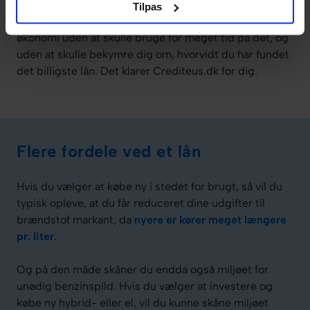
dig med at gøre låneprocessen mere gennemskuelig
Tilpas
og overkommelig, så du får et lån, der passer til din
økonomi uden at skulle bruge for meget tid på det, og
uden at skulle bekymre dig om, hvorvidt du har fundet
det billigste lån. Det klarer Crediteus.dk for dig.
Flere fordele ved et lån
Hvis du vælger at købe ny i stedet for brugt, så vil du
typisk opleve, at du får reduceret dine udgifter til
brændstof markant, da
nyere er kører meget længere
pr. liter
.
Og på den måde skåner du endda også miljøet for
unødig benzinspild. Hvis du vælger at investere og
købe ny hybrid- eller el, vil du kunne skåne miljøet