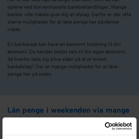
opleve ved konventionelle bankbehandlinger. Mange
banker ville måske give dig et afslag. Derfor er der ofte
større muligheder for at låne penge her på denne
måde.
En bankansat kan have en bestemt holdning til din
økonomi. Du kender bedst selv til din egen økonomi.
Så hvorfor lade sig blive slået ud af et enkelt
bankafslag? Der er mange muligheder for at låne
penge her på siden.
Lån penge i weekenden via mange
muligheder
Det smarte ved at ansøge om et lån gennem Crediteus