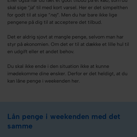
Eller også har du fået et godt tilbud på et køb, som du
skal sige “
ja
” til med kort varsel. Her er det simpelthen
for godt til at sige “
nej
“. Men du har bare ikke lige
pengene på dig til at acceptere det tilbud.
Det er aldrig sjovt at mangle penge, selvom man har
styr på økonomien. Om det er til at dække et lille hul til
en udgift eller et andet behov.
Du skal ikke ende i den situation ikke at kunne
imødekomme dine ønsker. Derfor er det heldigt, at du
kan låne penge i weekenden her.
Lån penge i weekenden med det
samme