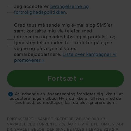
Jeg accepterer
betingelserne og
fortrolighedspolitikken
.
Crediteus må sende mig e-mails og SMS’er
samt kontakte mig via telefon med
information og markedsføring af produkt- og
tjenesteydelser inden for kreditter på egne
vegne og på vegne af vores
samarbejdspartnere.
Liste over kampagner vi
promoverer »
Fortsæt »
At indsende en låneansøgning forpligter dig ikke til at
i
acceptere nogen tilbud. Hvis du ikke er tilfreds med de
lånetilbud, du modtager, kan du blot ignorere dem.
PRISEKSEMPEL: SAMLET KREDITBELØB 200.000 KR.
VARIABEL DEBITORRENTE 7 %. ÅOP 7.19 %. ETB. OMK. 2.744
KR. SAMLET BELØB, DER SKAL BETALES TILBAGE 329.219