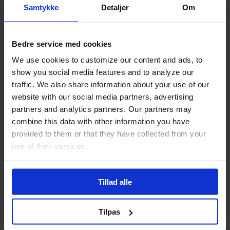
er, at vi agerer som mellemmand på din vej til at låne
Samtykke
Detaljer
Om
pengene. Du udfylder en formular om at låne penge.
Giver nogle oplysninger om dine økonomiske forhold.
Og så er der ellers ikke lang tid til, at du modtager
Bedre service med cookies
flere lånetilbud.
We use cookies to customize our content and ads, to
show you social media features and to analyze our
Det kan være alt fra mellem 5.000 kr. til 500.000 kr.,
traffic. We also share information about your use of our
som du kan låne via denne metode. Dine udfyldte
website with our social media partners, advertising
oplysninger bliver sendt rundt til forskellige banker og
partners and analytics partners. Our partners may
tilsvarende instanser. Bagefter tilbydes der lån af
combine this data with other information you have
penge til dig.
provided to them or that they have collected from your
use of their services.
Derefter er det ellers bare at læne sig tilbage og vente
på, at der indløber tilbud til dig om at låne penge. Og
der går ikke længe, får du får forskellige lånetilbud.
Tillad alle
Derfor er det en smart metode at vælge, hvis du netop
skal låne penge i weekenden med kort varsel.
Tilpas
Så du kan i ro og mag veje de forskellige lånetilbud op