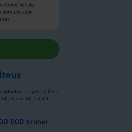
buddene, kan du
e dem alle uden
elser.
iteus
udbydere tilbyder et lån til
dt, året rundt. Udfyld
400 000 kroner