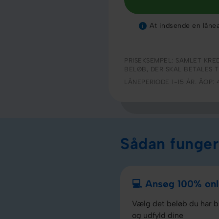
At indsende en lånean
i
PRISEKSEMPEL: SAMLET KRED
BELØB, DER SKAL BETALES T
LÅNEPERIODE 1-15 ÅR. ÅOP: 
Sådan funger
💻 Ansøg 100% onl
Vælg det beløb du har b
og udfyld dine