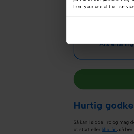
from your use of their servic
8
Års erfaring
Hurtig godke
Så kan I sidde i ro og mag d
et stort eller
lille lån
, så bør