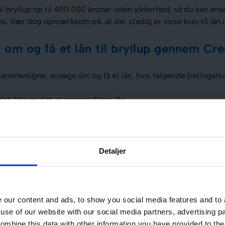
il bryllup op til 400 000 kroner uden sikkerhed, så du kan ans
es. Vær dog opmærksom på, at der stadig er visse krav til lån
om og få et lån til bryllup gennem Cre
mmenligne, ansøge om og få et lån, hvis følgende betingelser
det ikke muligt at sammenligne lån.
 gammel for at få adgang til lånet.
etbank.
fon og en e-mail.
Detaljer
n fast bopæl i Danmark.
our content and ads, to show you social media features and to a
use of our website with our social media partners, advertising p
al
ombine this data with other information you have provided to the