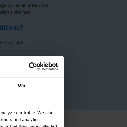
øge om et lån efter dine
 uden sikkerhed.
diteus?
 er opfyldt:
Om
nalyze our traffic. We also
artners and analytics
m or that they have collected