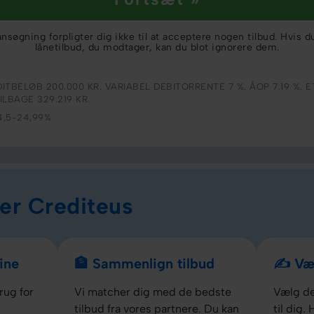
søgning forpligter dig ikke til at acceptere nogen tilbud. Hvis d
lånetilbud, du modtager, kan du blot ignorere dem.
ITBELØB 200.000 KR. VARIABEL DEBITORRENTE 7 %. ÅOP 7.19 %. E
ILBAGE 329.219 KR.
4,5-24,99%
er Crediteus
ine
🏦 Sammenlign tilbud
✍️ Væl
rug for
Vi matcher dig med de bedste
Vælg de
tilbud fra vores partnere. Du kan
til dig. 