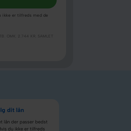
u ikke er tilfreds med de
TB. OMK. 2.744 KR. SAMLET
g dit lån
t lån der passer bedst
Hvis du ikke er tilfreds