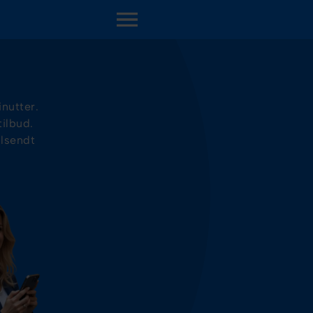
OPEN MENU
nutter.
tilbud.
ilsendt