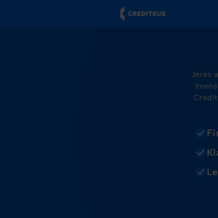
Jeres 
Imens 
Credit
Fi
Kl
Le