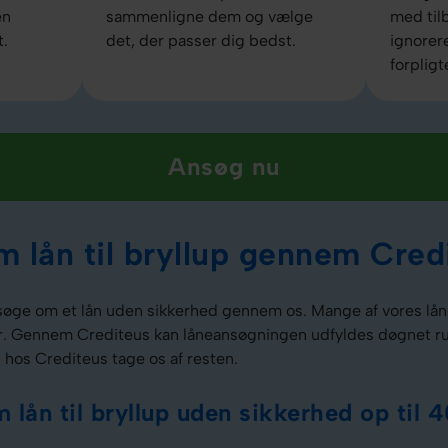
en
sammenligne dem og vælge
med til
t.
det, der passer dig bedst.
ignorer
forpligt
Ansøg nu
 lån til bryllup gennem Cred
søge om et lån uden sikkerhed gennem os. Mange af vores låne
er. Gennem Crediteus kan låneansøgningen udfyldes døgnet run
 hos Crediteus tage os af resten.
lån til bryllup uden sikkerhed op til 