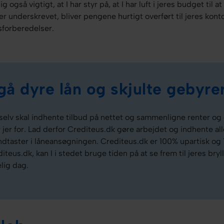
ig også vigtigt, at I har styr på, at I har luft i jeres budget til 
 er underskrevet, bliver pengene hurtigt overført til jeres ko
sforberedelser.
gå dyre lån og skjulte gebyre
 selv skal indhente tilbud på nettet og sammenligne renter og g
ser jer for. Lad derfor Crediteus.dk gøre arbejdet og indhente a
indtaster i låneansøgningen. Crediteus.dk er 100% upartisk og
iteus.dk, kan I i stedet bruge tiden på at se frem til jeres bry
lig dag.