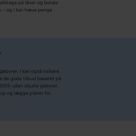
at afdrage på lånet og betale
nto – og I kan hæve penge
r
ebyrer. I kan også risikere
lle de gode tilbud baseret på
 100% uden skjulte gebyrer.
llup og lægge planer for,