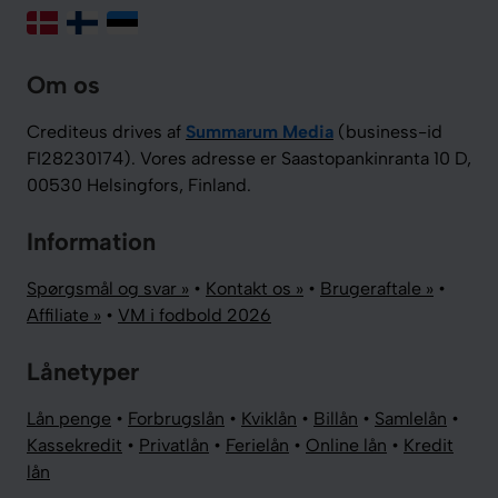
Om os
Crediteus drives af
Summarum Media
(business-id
FI28230174). Vores adresse er Saastopankinranta 10 D,
00530 Helsingfors, Finland.
Information
Spørgsmål og svar »
•
Kontakt os »
•
Brugeraftale »
•
Affiliate »
•
VM i fodbold 2026
Lånetyper
Lån penge
•
Forbrugslån
•
Kviklån
•
Billån
•
Samlelån
•
Kassekredit
•
Privatlån
•
Ferielån
•
Online lån
•
Kredit
lån