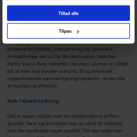
kommer til rejselån, har vi altså et par tip, som du kan
tage med på vejen.
Tillad alle
Overblik – og i god tid
Tilpas
Det er vigtigt, at du tager dig god til at se, hvordan
priserne for flybillet, indkvartering og generelle
omkostninger ser ud for din destination. Man bør
derfor starte flere måneder i forvejen, så man er sikker
på, at man ikke betaler overpris. Brug eventuelt
rejserelaterede sammenligningstjenester, da de ofte
er hurtige og effektive.
Køb rejseforsikring
Det er super vigtigt med en rejseforsikring af flere
grunde. Først og fremmest skal du sikre dit helbred,
hvis der skulle ske noget uventet. For det andet kan