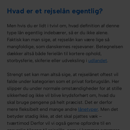
Hvad er et rejselån egentlig?
Men hvis du er lidt i tvivl om, hvad definition af denne
type lån egentlig indebærer, så er du ikke alene.
Faktisk kan man sige, at rejselån kan være lige så
mangfoldige, som danskernes rejsevaner. Betegnelsen
dækker altså både ferielån til kortere ophold,
storbysferie, skiferie eller udveksling i
udlandet
.
Strengt set kan man altså sige, at rejselånet oftest vil
falde under kategorien som et privat forbrugslån. Her
slipper du under normale omstændigheder for at stille
sikkerhed og ikke vil blive krydsforhørt om, hvad du
skal bruge pengene på helt præcist. Det er derfor
mere fleksibelt end mange andre
lånetyper
. Men det
betyder stadig ikke, at det skal pjattes væk –
tværtimod Derfor vil vi også gerne opfordre til en