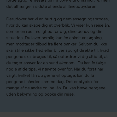
fordelagtig rentesats på fra 3,49% til omkring 7%, men
det afhænger i sidste af ende af låneudbyderen.
Derudover har vi en hurtig og nem ansøgningsproces,
hvor du kan skabe dig et overblik. Vi viser kun rejselån,
som er en reel mulighed for dig, dine behov og din
situation. Du laver nemlig kun én enkelt ansøgning,
men modtager tilbud fra flere banker. Selvom du ikke
skal stille sikkerhed eller bliver spurgt direkte til, hvad
pengene skal bruges til, så opfordrer vi dig altid til, at
du tager ansvar for en sund økonomi. Du kan fx følge
nogle af de tips, vi nævnte ovenfor. Når du først har
valgt, hvilket lån du gerne vil optage, kan du få
pengene i hånden samme dag. Det er atypisk for
mange af de andre online lån. Du kan hæve pengene
uden bekymring og booke din rejse.