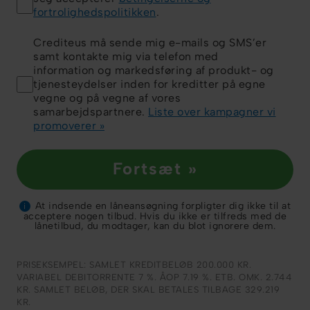
fortrolighedspolitikken
.
Crediteus må sende mig e-mails og SMS’er
samt kontakte mig via telefon med
information og markedsføring af produkt- og
tjenesteydelser inden for kreditter på egne
vegne og på vegne af vores
samarbejdspartnere.
Liste over kampagner vi
promoverer »
Fortsæt »
At indsende en låneansøgning forpligter dig ikke til at
i
acceptere nogen tilbud. Hvis du ikke er tilfreds med de
lånetilbud, du modtager, kan du blot ignorere dem.
PRISEKSEMPEL: SAMLET KREDITBELØB 200.000 KR.
VARIABEL DEBITORRENTE 7 %. ÅOP 7.19 %. ETB. OMK. 2.744
KR. SAMLET BELØB, DER SKAL BETALES TILBAGE 329.219
KR.