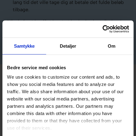
lang tid det ville tage dig at betale det fulde beløb
tilbage.
Når du først har fået langt et bedre budget, finder du
måske endda ud af, at lånet ikke er nødvendigt, eller at
du faktisk kan betale det tilbage hurtigere end den
låneperiode, som du først havde forestillet dig.
Samtykke
Detaljer
Om
Bedre service med cookies
We use cookies to customize our content and ads, to
Sådan gør du rejsen endnu
show you social media features and to analyze our
billigere
traffic. We also share information about your use of our
website with our social media partners, advertising
Som nævnt ovenfor kan vi hos Crediteus se mange
partners and analytics partners. Our partners may
gode grunde til at optage lån – men under ansvar. En
combine this data with other information you have
del af det ansvar er, at man sørger for at gøre lånet så
provided to them or that they have collected from your
realistisk og så småt som muligt. Det betyder, at du
use of their services.
bl.a. skal sørge for at mindske omkostninger. Når det