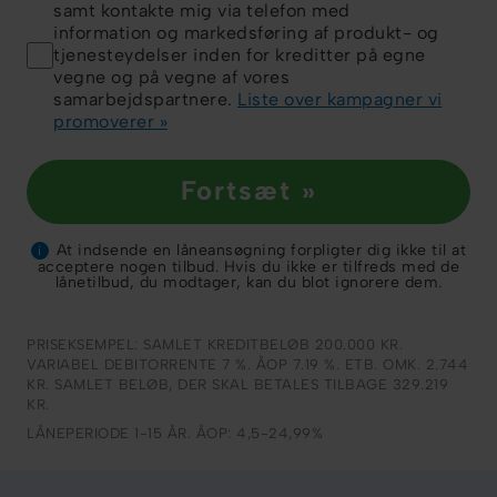
samt kontakte mig via telefon med
information og markedsføring af produkt- og
tjenesteydelser inden for kreditter på egne
vegne og på vegne af vores
samarbejdspartnere.
Liste over kampagner vi
promoverer »
Fortsæt »
At indsende en låneansøgning forpligter dig ikke til at
i
acceptere nogen tilbud. Hvis du ikke er tilfreds med de
lånetilbud, du modtager, kan du blot ignorere dem.
PRISEKSEMPEL: SAMLET KREDITBELØB 200.000 KR.
VARIABEL DEBITORRENTE 7 %. ÅOP 7.19 %. ETB. OMK. 2.744
KR. SAMLET BELØB, DER SKAL BETALES TILBAGE 329.219
KR.
LÅNEPERIODE 1-15 ÅR. ÅOP: 4,5-24,99%