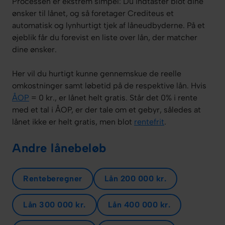
Processen er ekstrem simpel: Du indtaster blot dine
ønsker til lånet, og så foretager Crediteus et
automatisk og lynhurtigt tjek af låneudbyderne. På et
øjeblik får du forevist en liste over lån, der matcher
dine ønsker.
Her vil du hurtigt kunne gennemskue de reelle
omkostninger samt løbetid på de respektive lån. Hvis
ÅOP
= 0 kr., er lånet helt gratis. Står det 0% i rente
med et tal i ÅOP, er der tale om et gebyr, således at
lånet ikke er helt gratis, men blot
rentefrit
.
Andre lånebeløb
Renteberegner
Lån 200 000 kr.
Lån 300 000 kr.
Lån 400 000 kr.