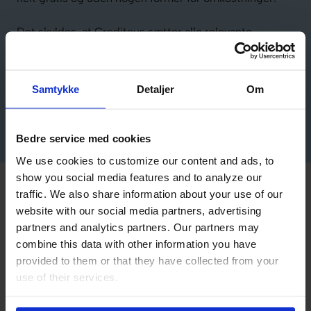
Det skyldes, at Crediteus sætter alle relevante
nøgletal skarpt op mod hinanden og gør det nemt for
dig at sammenligne lån fra forskellige låneudbydere.
Sørg derfor for at vælge lån, der både er rentefri og
Samtykke
Detaljer
Om
uden gebyrer, hvis du ønsker et lån, der i realiteten er
gratis.
Bedre service med cookies
We use cookies to customize our content and ads, to
show you social media features and to analyze our
Fordele og ulemper ved at optage
traffic. We also share information about your use of our
website with our social media partners, advertising
et gratis lån
partners and analytics partners. Our partners may
combine this data with other information you have
Den gængse ulempe ved at låne penge er naturligvis,
provided to them or that they have collected from your
at de altid skal betales tilbage. Eftersom denne type
use of their services.
lån er uden omkostninger, er der ikke andre ulemper
forbundet med det, så længe du overholder den