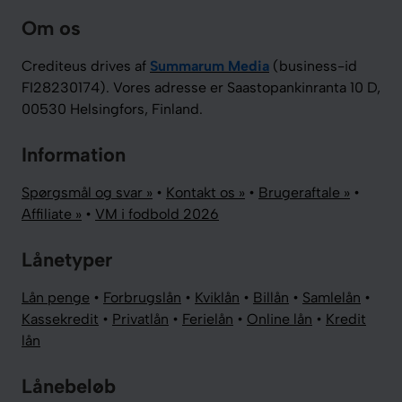
Om os
Crediteus drives af
Summarum Media
(business-id
FI28230174). Vores adresse er Saastopankinranta 10 D,
00530 Helsingfors, Finland.
Information
Spørgsmål og svar »
•
Kontakt os »
•
Brugeraftale »
•
Affiliate »
•
VM i fodbold 2026
Lånetyper
Lån penge
•
Forbrugslån
•
Kviklån
•
Billån
•
Samlelån
•
Kassekredit
•
Privatlån
•
Ferielån
•
Online lån
•
Kredit
lån
Lånebeløb