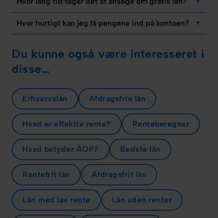
Hvor lang tid tager det at ansøge om gratis lån?
Hvor hurtigt kan jeg få pengene ind på kontoen?
Du kunne også være interesseret i
disse…
Erhvervslån
Afdragsfrie lån
Hvad er effektiv rente?
Renteberegner
Hvad betyder ÅOP?
Bedste lån
Rentefrit lån
Afdragsfrit lån
Lån med lav rente
Lån uden renter