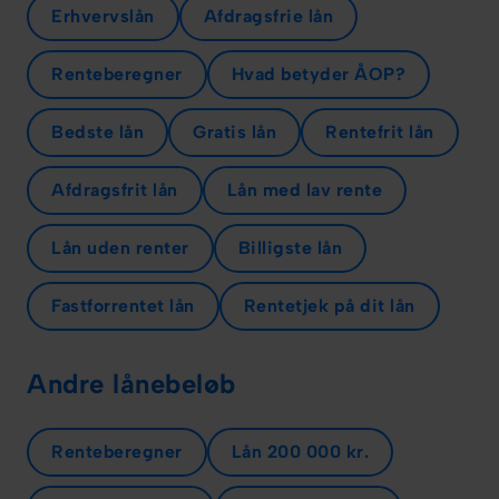
Erhvervslån
Afdragsfrie lån
Renteberegner
Hvad betyder ÅOP?
Bedste lån
Gratis lån
Rentefrit lån
Afdragsfrit lån
Lån med lav rente
Lån uden renter
Billigste lån
Fastforrentet lån
Rentetjek på dit lån
Andre lånebeløb
Renteberegner
Lån 200 000 kr.