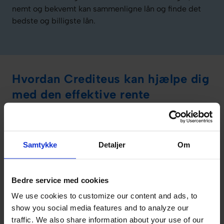
nemt og bekvemt kan sammenligne lån og finde det
bedste og billigste lån.
Hvordan Crediteus kan hjælpe dig
med den effektive rente
Ved at benytte Crediteus kan du nemt og bekvemt
indhente lånetilbud fra mere end 20 banker og
låneudbydere. Det er helt uforpligtende såvel som
Samtykke
Detaljer
Om
gratis at benytte Crediteus som en del af din process.
Fordelen ved at benytte Crediteus er dog, at de
Bedre service med cookies
hjælper dig med at sammenligne lånene og giver dig
We use cookies to customize our content and ads, to
et overblik over de forskellige lånetilbud.
show you social media features and to analyze our
traffic. We also share information about your use of our