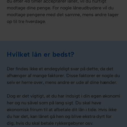
du efter 48 timer accepterer lånet, vil du hurtigt
modtage dine penge. For nogle låneudbydere vil du
modtage pengene med det samme, mens andre tager
op til tre hverdage.
Hvilket lån er bedst?
Der findes ikke et endegyldigt svar på dette, da det
afhænger af mange faktorer. Disse faktorer er nogle du
selv er herre over, mens andre er ude af dine hænder.
Dog er det vigtigt, at du har indsigt i din egen økonomi
her og nu såvel som på lang sigt. Du skal have
økonomisk frirum til at afbetale dit lån i tide. Hvis ikke
du har det, kan lånet gå hen og blive ekstra dyrt for
dig, hvis du skal betale rykkergebyrer osv.