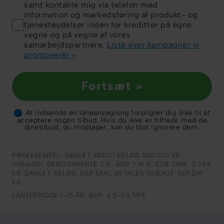
samt kontakte mig via telefon med
information og markedsføring af produkt- og
tjenesteydelser inden for kreditter på egne
vegne og på vegne af vores
samarbejdspartnere.
Liste over kampagner vi
promoverer »
Fortsæt »
At indsende en låneansøgning forpligter dig ikke til at
i
acceptere nogen tilbud. Hvis du ikke er tilfreds med de
lånetilbud, du modtager, kan du blot ignorere dem.
PRISEKSEMPEL: SAMLET KREDITBELØB 200.000 KR.
VARIABEL DEBITORRENTE 7 %. ÅOP 7.19 %. ETB. OMK. 2.744
KR. SAMLET BELØB, DER SKAL BETALES TILBAGE 329.219
KR.
LÅNEPERIODE 1-15 ÅR. ÅOP: 4,5-24,99%