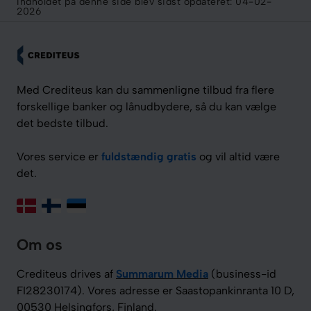
Indholdet på denne side blev sidst opdateret:
04-02-
2026
Med Crediteus kan du sammenligne tilbud fra flere
forskellige banker og lånudbydere, så du kan vælge
det bedste tilbud.
Vores service er
fuldstændig gratis
og vil altid være
det.
Om os
Crediteus drives af
Summarum Media
(business-id
FI28230174). Vores adresse er Saastopankinranta 10 D,
00530 Helsingfors, Finland.